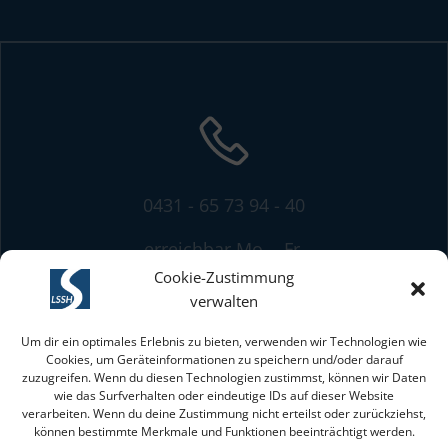
0431 - 65 73 94 - 40
erreichbar Mo. - Fr.
von 8:00 bis 13:00 Uhr
Cookie-Zustimmung
verwalten
Um dir ein optimales Erlebnis zu bieten, verwenden wir Technologien wie
Cookies, um Geräteinformationen zu speichern und/oder darauf
zuzugreifen. Wenn du diesen Technologien zustimmst, können wir Daten
wie das Surfverhalten oder eindeutige IDs auf dieser Website
verarbeiten. Wenn du deine Zustimmung nicht erteilst oder zurückziehst,
können bestimmte Merkmale und Funktionen beeinträchtigt werden.
mit freundlicher Unterstützung des