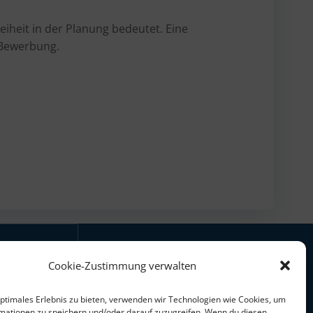
reiheit in der Planung bedeutet. Eine
 Bewerbung.
Cookie-Zustimmung verwalten
mit freundlicher
Unterstützung des
optimales Erlebnis zu bieten, verwenden wir Technologien wie Cookies, um
mationen zu speichern und/oder darauf zuzugreifen. Wenn du diesen