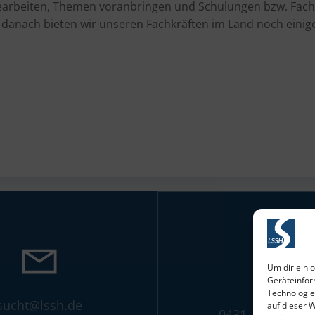
 bearbeiten, Themen voranbringen und Schulungen bzw. Facht
danach bieten wir unseren Fachkräften im Land noch einige
Um dir ein 
Geräteinfor
Technologie
sucht@lssh.de
auf dieser 
0431 - 65 73 94 