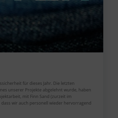
sicherheit für dieses Jahr. Die letzten
nes unserer Projekte abgelehnt wurde, haben
ektarbeit, mit Finn Sand (zurzeit im
o dass wir auch personell wieder hervorragend