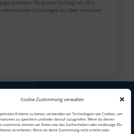
age anbieten. Als ersten Fachtag am 28.5.
 interessante Schulungen an. Aber lest/lesen
Cookie-Zustimmung verwalten
mit freundlicher
Unterstützung des
optimales Erlebnis zu bieten, verwenden wir Technologien wie Cookies, um
mationen zu speichern und/oder darauf zuzugreifen. Wenn du diesen
n zustimmst, können wir Daten wie das Surfverhalten oder eindeutige IDs
Website verarbeiten. Wenn du deine Zustimmung nicht erteilst oder
- 40