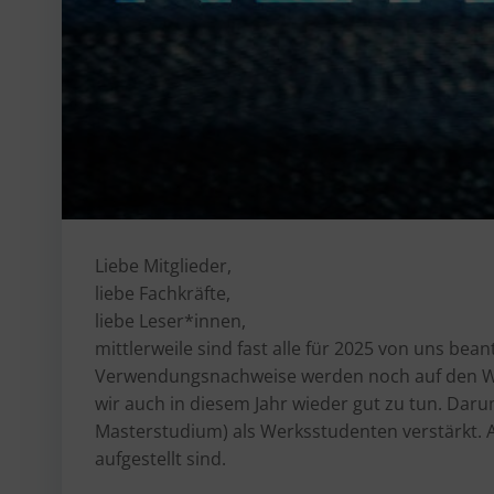
Liebe Mitglieder,
liebe Fachkräfte,
liebe Leser*innen,
mittlerweile sind fast alle für 2025 von uns bea
Verwendungsnachweise werden noch auf den Weg
wir auch in diesem Jahr wieder gut zu tun. Daru
Masterstudium) als Werksstudenten verstärkt. A
aufgestellt sind.