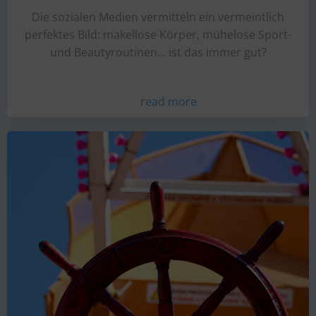
Die sozialen Medien vermitteln ein vermeintlich
perfektes Bild: makellose Körper, mühelose Sport-
und Beautyroutinen... ist das immer gut?
read more