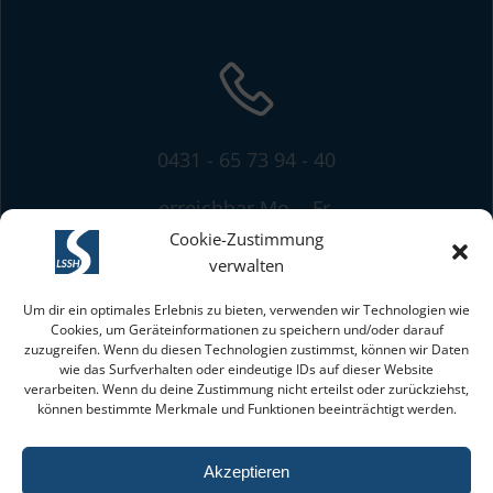
0431 - 65 73 94 - 40
erreichbar Mo. - Fr.
von 8:00 bis 13:00 Uhr
Cookie-Zustimmung
verwalten
Um dir ein optimales Erlebnis zu bieten, verwenden wir Technologien wie
Cookies, um Geräteinformationen zu speichern und/oder darauf
zuzugreifen. Wenn du diesen Technologien zustimmst, können wir Daten
wie das Surfverhalten oder eindeutige IDs auf dieser Website
verarbeiten. Wenn du deine Zustimmung nicht erteilst oder zurückziehst,
können bestimmte Merkmale und Funktionen beeinträchtigt werden.
mit freundlicher Unterstützung des
Akzeptieren