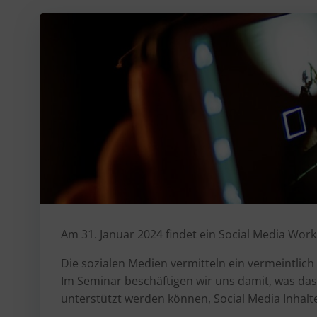
Am 31. Januar 2024 findet ein Social Media Work
Die sozialen Medien vermitteln ein vermeintlic
Im Seminar beschäftigen wir uns damit, was das
unterstützt werden können, Social Media Inhalt