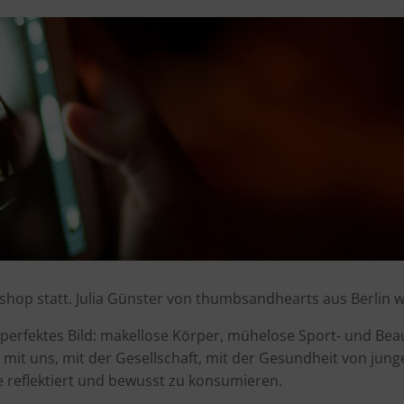
shop statt. Julia Günster von thumbsandhearts aus Berlin w
h perfektes Bild: makellose Körper, mühelose Sport- und Be
 mit uns, mit der Gesellschaft, mit der Gesundheit von ju
e reflektiert und bewusst zu konsumieren.