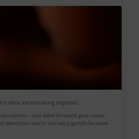
ird diese Veranstaltung begleiten.
autyroutinen – und dabei konstant gute Laune.
ngen Menschen macht und wie Jugendliche dabei