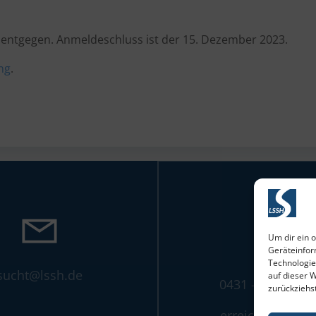
ntgegen. Anmeldeschluss ist der 15. Dezember 2023.
ng
.
Um dir ein 
Geräteinfor
Technologie
sucht@lssh.de
auf dieser 
0431 - 65 73 94 
zurückziehs
erreichbar Mo. -