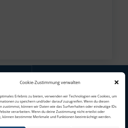
Cookie-Zustimmung verwalten
mit freundlicher
Unterstützung des
optimales Erlebnis zu bieten, verwenden wir Technologien wie Cookies, um
mationen zu speichern und/oder darauf zuzugreifen. Wenn du diesen
n zustimmst, können wir Daten wie das Surfverhalten oder eindeutige IDs
Website verarbeiten. Wenn du deine Zustimmung nicht erteilst oder
- 40
t, können bestimmte Merkmale und Funktionen beeinträchtigt werden.
 Fr.